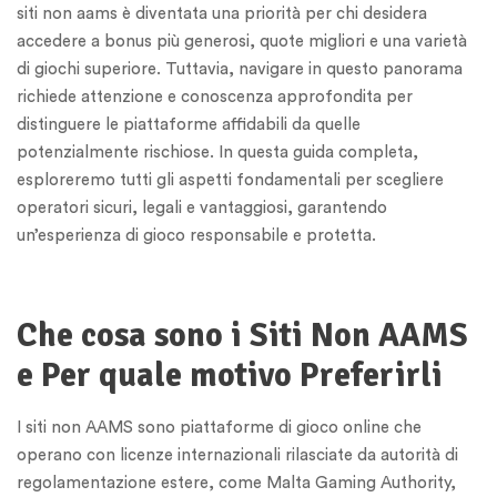
siti non aams è diventata una priorità per chi desidera
accedere a bonus più generosi, quote migliori e una varietà
di giochi superiore. Tuttavia, navigare in questo panorama
richiede attenzione e conoscenza approfondita per
distinguere le piattaforme affidabili da quelle
potenzialmente rischiose. In questa guida completa,
esploreremo tutti gli aspetti fondamentali per scegliere
operatori sicuri, legali e vantaggiosi, garantendo
un’esperienza di gioco responsabile e protetta.
Che cosa sono i Siti Non AAMS
e Per quale motivo Preferirli
I siti non AAMS sono piattaforme di gioco online che
operano con licenze internazionali rilasciate da autorità di
regolamentazione estere, come Malta Gaming Authority,