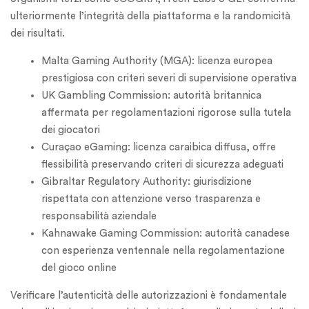
ulteriormente l’integrità della piattaforma e la randomicità
dei risultati.
Malta Gaming Authority (MGA): licenza europea
prestigiosa con criteri severi di supervisione operativa
UK Gambling Commission: autorità britannica
affermata per regolamentazioni rigorose sulla tutela
dei giocatori
Curaçao eGaming: licenza caraibica diffusa, offre
flessibilità preservando criteri di sicurezza adeguati
Gibraltar Regulatory Authority: giurisdizione
rispettata con attenzione verso trasparenza e
responsabilità aziendale
Kahnawake Gaming Commission: autorità canadese
con esperienza ventennale nella regolamentazione
del gioco online
Verificare l’autenticità delle autorizzazioni è fondamentale