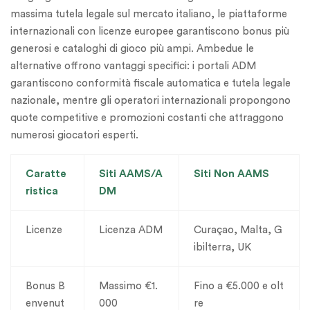
massima tutela legale sul mercato italiano, le piattaforme
internazionali con licenze europee garantiscono bonus più
generosi e cataloghi di gioco più ampi. Ambedue le
alternative offrono vantaggi specifici: i portali ADM
garantiscono conformità fiscale automatica e tutela legale
nazionale, mentre gli operatori internazionali propongono
quote competitive e promozioni costanti che attraggono
numerosi giocatori esperti.
Caratte
Siti AAMS/A
Siti Non AAMS
ristica
DM
Licenze
Licenza ADM
Curaçao, Malta, G
ibilterra, UK
Bonus B
Massimo €1.
Fino a €5.000 e olt
envenut
000
re