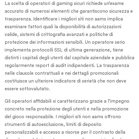
La scelta di operatori di gaming sicuri richiede un’esame
accurato di numerosi elementi che garantiscono sicurezza e
trasparenza. Identificare i migliori siti non aams implica
esaminare fattori quali la disponibilità di autorizzazioni
valide, sistemi di crittografia avanzati e politiche di
protezione dei informazioni sensibili. Un operatore serio
implementa protocolli SSL di ultima generazione, tiene
distinti i capitali degli utenti dal capitale aziendale e pubblica
regolarmente report di audit indipendenti. La trasparenza
nelle clausole contrattuali e nei dettagli promozionali
costituisce un ulteriore indicatore di serietà che non deve
essere sottovalutato.
Gli operatori affidabili si caratterizzano grazie a l’impegno
concreto nella protezione degli utenti e nella promozione
del gioco responsabile. I migliori siti non aams offrono
strumenti di autoesclusione, limiti di deposito
personalizzabili e accesso a risorse per il contrasto della