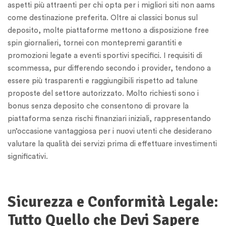
aspetti più attraenti per chi opta per i migliori siti non aams
come destinazione preferita. Oltre ai classici bonus sul
deposito, molte piattaforme mettono a disposizione free
spin giornalieri, tornei con montepremi garantiti e
promozioni legate a eventi sportivi specifici. I requisiti di
scommessa, pur differendo secondo i provider, tendono a
essere più trasparenti e raggiungibili rispetto ad talune
proposte del settore autorizzato. Molto richiesti sono i
bonus senza deposito che consentono di provare la
piattaforma senza rischi finanziari iniziali, rappresentando
un’occasione vantaggiosa per i nuovi utenti che desiderano
valutare la qualità dei servizi prima di effettuare investimenti
significativi.
Sicurezza e Conformità Legale:
Tutto Quello che Devi Sapere