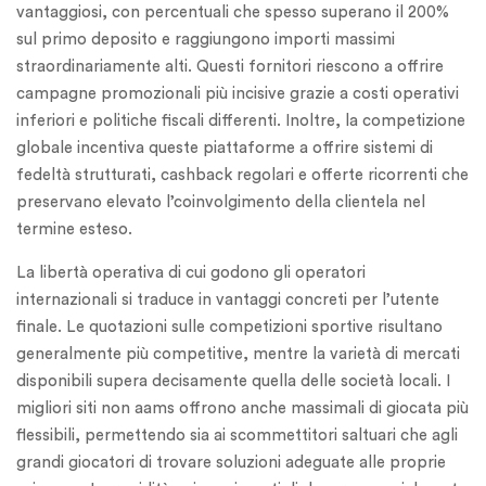
vantaggiosi, con percentuali che spesso superano il 200%
sul primo deposito e raggiungono importi massimi
straordinariamente alti. Questi fornitori riescono a offrire
campagne promozionali più incisive grazie a costi operativi
inferiori e politiche fiscali differenti. Inoltre, la competizione
globale incentiva queste piattaforme a offrire sistemi di
fedeltà strutturati, cashback regolari e offerte ricorrenti che
preservano elevato l’coinvolgimento della clientela nel
termine esteso.
La libertà operativa di cui godono gli operatori
internazionali si traduce in vantaggi concreti per l’utente
finale. Le quotazioni sulle competizioni sportive risultano
generalmente più competitive, mentre la varietà di mercati
disponibili supera decisamente quella delle società locali. I
migliori siti non aams offrono anche massimali di giocata più
flessibili, permettendo sia ai scommettitori saltuari che agli
grandi giocatori di trovare soluzioni adeguate alle proprie