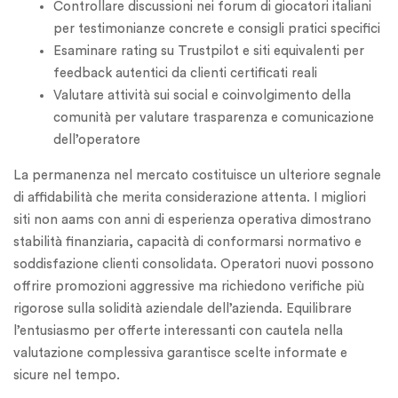
Controllare discussioni nei forum di giocatori italiani
per testimonianze concrete e consigli pratici specifici
Esaminare rating su Trustpilot e siti equivalenti per
feedback autentici da clienti certificati reali
Valutare attività sui social e coinvolgimento della
comunità per valutare trasparenza e comunicazione
dell’operatore
La permanenza nel mercato costituisce un ulteriore segnale
di affidabilità che merita considerazione attenta. I migliori
siti non aams con anni di esperienza operativa dimostrano
stabilità finanziaria, capacità di conformarsi normativo e
soddisfazione clienti consolidata. Operatori nuovi possono
offrire promozioni aggressive ma richiedono verifiche più
rigorose sulla solidità aziendale dell’azienda. Equilibrare
l’entusiasmo per offerte interessanti con cautela nella
valutazione complessiva garantisce scelte informate e
sicure nel tempo.