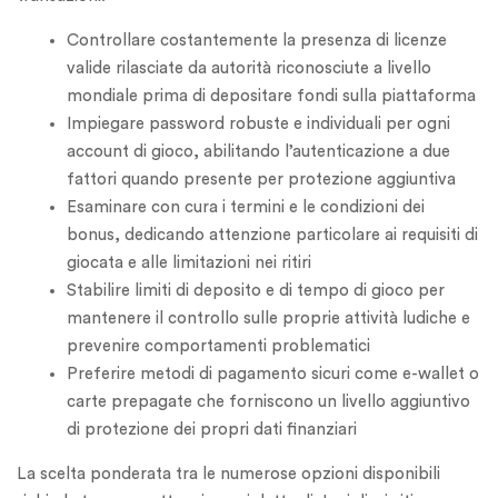
Controllare costantemente la presenza di licenze
valide rilasciate da autorità riconosciute a livello
mondiale prima di depositare fondi sulla piattaforma
Impiegare password robuste e individuali per ogni
account di gioco, abilitando l’autenticazione a due
fattori quando presente per protezione aggiuntiva
Esaminare con cura i termini e le condizioni dei
bonus, dedicando attenzione particolare ai requisiti di
giocata e alle limitazioni nei ritiri
Stabilire limiti di deposito e di tempo di gioco per
mantenere il controllo sulle proprie attività ludiche e
prevenire comportamenti problematici
Preferire metodi di pagamento sicuri come e-wallet o
carte prepagate che forniscono un livello aggiuntivo
di protezione dei propri dati finanziari
La scelta ponderata tra le numerose opzioni disponibili