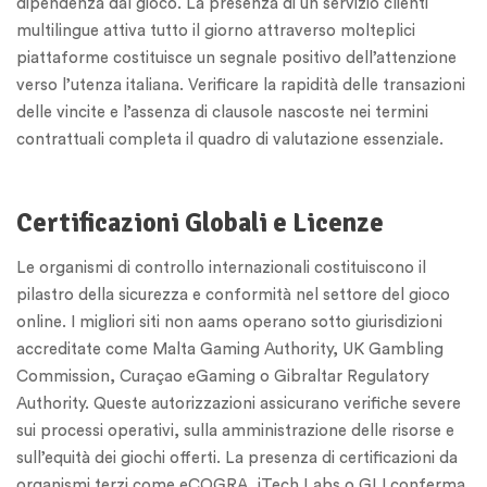
dipendenza dal gioco. La presenza di un servizio clienti
multilingue attiva tutto il giorno attraverso molteplici
piattaforme costituisce un segnale positivo dell’attenzione
verso l’utenza italiana. Verificare la rapidità delle transazioni
delle vincite e l’assenza di clausole nascoste nei termini
contrattuali completa il quadro di valutazione essenziale.
Certificazioni Globali e Licenze
Le organismi di controllo internazionali costituiscono il
pilastro della sicurezza e conformità nel settore del gioco
online. I migliori siti non aams operano sotto giurisdizioni
accreditate come Malta Gaming Authority, UK Gambling
Commission, Curaçao eGaming o Gibraltar Regulatory
Authority. Queste autorizzazioni assicurano verifiche severe
sui processi operativi, sulla amministrazione delle risorse e
sull’equità dei giochi offerti. La presenza di certificazioni da
organismi terzi come eCOGRA, iTech Labs o GLI conferma