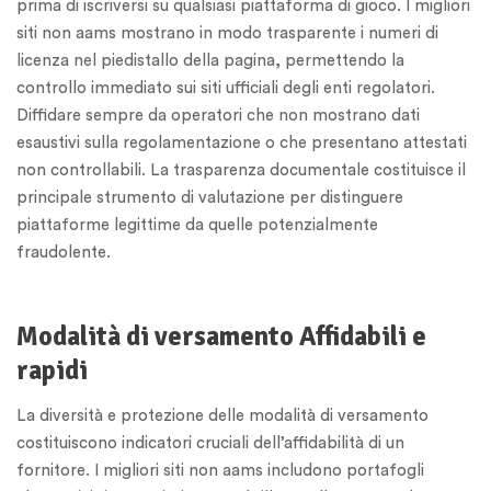
prima di iscriversi su qualsiasi piattaforma di gioco. I migliori
siti non aams mostrano in modo trasparente i numeri di
licenza nel piedistallo della pagina, permettendo la
controllo immediato sui siti ufficiali degli enti regolatori.
Diffidare sempre da operatori che non mostrano dati
esaustivi sulla regolamentazione o che presentano attestati
non controllabili. La trasparenza documentale costituisce il
principale strumento di valutazione per distinguere
piattaforme legittime da quelle potenzialmente
fraudolente.
Modalità di versamento Affidabili e
rapidi
La diversità e protezione delle modalità di versamento
costituiscono indicatori cruciali dell’affidabilità di un
fornitore. I migliori siti non aams includono portafogli