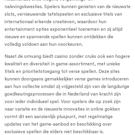
nalevingskwesties. Spelers kunnen genieten van de nieuwste
slots, vernieuwende tafelspeelen en exclusieve titels van
internationaal erkende creatieven, waardoor hun
entertainment opties exponentieel toenemen en zij altijd
nieuwe en spannende spellen kunnen ontdekken die
volledig voldoen aan hun voorkeuren.
Naast de omvang biedt casino zonder cruks ook een hogere
kwaliteit en diversiteit in game-assortiment, met unieke
titels en prioriteitstoegang tot verse spellen. Deze sites
kunnen doorgaans gemakkelijker verse games introduceren
aan hun collectie omdat zij vrijgesteld zijn van de langdurige
goedkeuringsprocessen die in Nederland van kracht zijn
voor ieder individueel spel. Voor spelers die op zoek zijn
naar variatie en de nieuwste innovaties in online gokken
vormt dit een aanzienlijk pluspunt, met regelmatige
updates van het game-aanbod en beschikking over
exclusieve spellen die elders niet beschikbaar is.