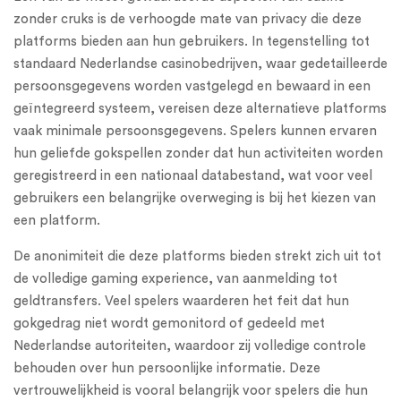
zonder cruks is de verhoogde mate van privacy die deze
platforms bieden aan hun gebruikers. In tegenstelling tot
standaard Nederlandse casinobedrijven, waar gedetailleerde
persoonsgegevens worden vastgelegd en bewaard in een
geïntegreerd systeem, vereisen deze alternatieve platforms
vaak minimale persoonsgegevens. Spelers kunnen ervaren
hun geliefde gokspellen zonder dat hun activiteiten worden
geregistreerd in een nationaal databestand, wat voor veel
gebruikers een belangrijke overweging is bij het kiezen van
een platform.
De anonimiteit die deze platforms bieden strekt zich uit tot
de volledige gaming experience, van aanmelding tot
geldtransfers. Veel spelers waarderen het feit dat hun
gokgedrag niet wordt gemonitord of gedeeld met
Nederlandse autoriteiten, waardoor zij volledige controle
behouden over hun persoonlijke informatie. Deze
vertrouwelijkheid is vooral belangrijk voor spelers die hun