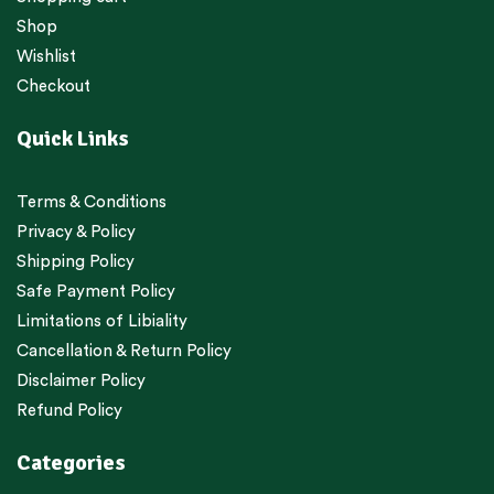
Shop
Wishlist
Checkout
Quick Links
Terms & Conditions
Privacy & Policy
Shipping Policy
Safe Payment Policy
Limitations of Libiality
Cancellation & Return Policy
Disclaimer Policy
Refund Policy
Categories