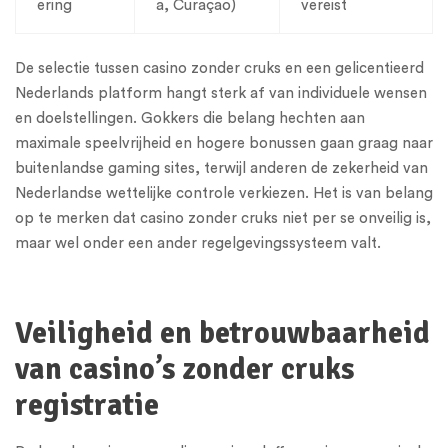
ering
a, Curaçao)
vereist
De selectie tussen casino zonder cruks en een gelicentieerd
Nederlands platform hangt sterk af van individuele wensen
en doelstellingen. Gokkers die belang hechten aan
maximale speelvrijheid en hogere bonussen gaan graag naar
buitenlandse gaming sites, terwijl anderen de zekerheid van
Nederlandse wettelijke controle verkiezen. Het is van belang
op te merken dat casino zonder cruks niet per se onveilig is,
maar wel onder een ander regelgevingssysteem valt.
Veiligheid en betrouwbaarheid
van casino’s zonder cruks
registratie