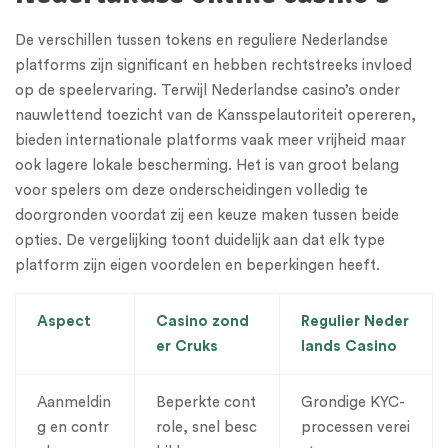
De verschillen tussen tokens en reguliere Nederlandse
platforms zijn significant en hebben rechtstreeks invloed
op de speelervaring. Terwijl Nederlandse casino’s onder
nauwlettend toezicht van de Kansspelautoriteit opereren,
bieden internationale platforms vaak meer vrijheid maar
ook lagere lokale bescherming. Het is van groot belang
voor spelers om deze onderscheidingen volledig te
doorgronden voordat zij een keuze maken tussen beide
opties. De vergelijking toont duidelijk aan dat elk type
platform zijn eigen voordelen en beperkingen heeft.
Aspect
Casino zond
Regulier Neder
er Cruks
lands Casino
Aanmeldin
Beperkte cont
Grondige KYC-
g en contr
role, snel besc
processen verei