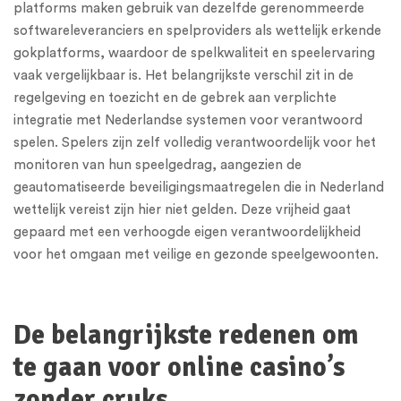
platforms maken gebruik van dezelfde gerenommeerde
softwareleveranciers en spelproviders als wettelijk erkende
gokplatforms, waardoor de spelkwaliteit en speelervaring
vaak vergelijkbaar is. Het belangrijkste verschil zit in de
regelgeving en toezicht en de gebrek aan verplichte
integratie met Nederlandse systemen voor verantwoord
spelen. Spelers zijn zelf volledig verantwoordelijk voor het
monitoren van hun speelgedrag, aangezien de
geautomatiseerde beveiligingsmaatregelen die in Nederland
wettelijk vereist zijn hier niet gelden. Deze vrijheid gaat
gepaard met een verhoogde eigen verantwoordelijkheid
voor het omgaan met veilige en gezonde speelgewoonten.
De belangrijkste redenen om
te gaan voor online casino’s
zonder cruks