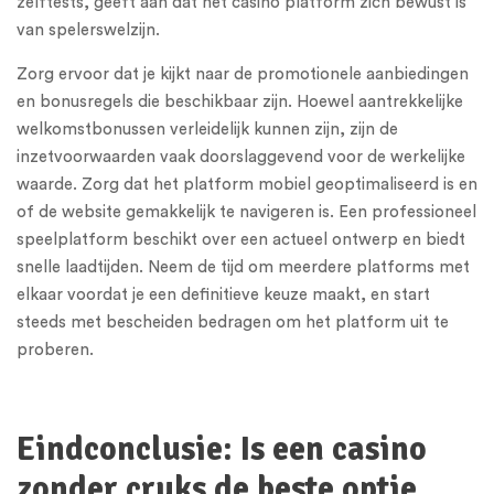
zelftests, geeft aan dat het casino platform zich bewust is
van spelerswelzijn.
Zorg ervoor dat je kijkt naar de promotionele aanbiedingen
en bonusregels die beschikbaar zijn. Hoewel aantrekkelijke
welkomstbonussen verleidelijk kunnen zijn, zijn de
inzetvoorwaarden vaak doorslaggevend voor de werkelijke
waarde. Zorg dat het platform mobiel geoptimaliseerd is en
of de website gemakkelijk te navigeren is. Een professioneel
speelplatform beschikt over een actueel ontwerp en biedt
snelle laadtijden. Neem de tijd om meerdere platforms met
elkaar voordat je een definitieve keuze maakt, en start
steeds met bescheiden bedragen om het platform uit te
proberen.
Eindconclusie: Is een casino
zonder cruks de beste optie