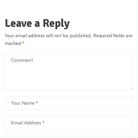
Leave a Reply
Your email address will not be published.
Required fields are
marked
*