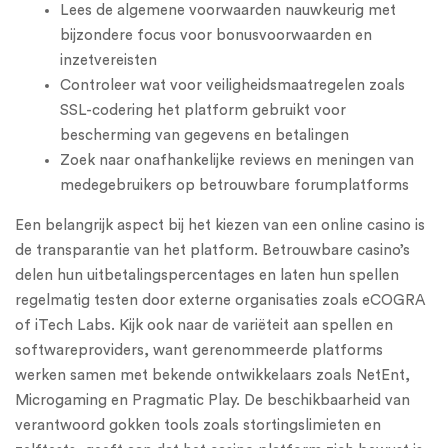
Lees de algemene voorwaarden nauwkeurig met
bijzondere focus voor bonusvoorwaarden en
inzetvereisten
Controleer wat voor veiligheidsmaatregelen zoals
SSL-codering het platform gebruikt voor
bescherming van gegevens en betalingen
Zoek naar onafhankelijke reviews en meningen van
medegebruikers op betrouwbare forumplatforms
Een belangrijk aspect bij het kiezen van een online casino is
de transparantie van het platform. Betrouwbare casino’s
delen hun uitbetalingspercentages en laten hun spellen
regelmatig testen door externe organisaties zoals eCOGRA
of iTech Labs. Kijk ook naar de variëteit aan spellen en
softwareproviders, want gerenommeerde platforms
werken samen met bekende ontwikkelaars zoals NetEnt,
Microgaming en Pragmatic Play. De beschikbaarheid van
verantwoord gokken tools zoals stortingslimieten en