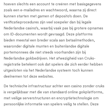
hoeven slechts een account te creëren met basisgegevens
zoals een e-mailadres en wachtwoord, waarna zij direct
kunnen starten met gamen of deposito’s doen. De
verificatieprocedures zijn veel soepeler dan bij legale
Nederlandse casino’s, waarbij vaak pas bij grotere opnames
om ID-documenten wordt gevraagd. Deze platforms
bieden meestal een breder scala aan betaalmethoden,
waaronder digitale munten en buitenlandse digitale
portemonnees die niet steeds voorhanden zijn bij
Nederlandse gokbedrijven. Het afwezigheid van Cruks-
registratie betekent ook dat spelers die zich eerder hebben
uitgesloten via het Nederlandse systeem toch kunnen
deelnemen tot deze websites.
De technische infrastructuur achter een casino zonder cruks
is vergelijkbaar met die van standaard online gokplatforms,
met veilige serverstructuren en encryptietechnologie om
persoonlijke informatie van spelers veilig te stellen. Deze