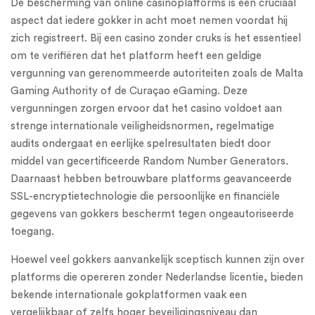
De bescherming van online casinoplafforms is een cruciaal
aspect dat iedere gokker in acht moet nemen voordat hij
zich registreert. Bij een casino zonder cruks is het essentieel
om te verifiëren dat het platform heeft een geldige
vergunning van gerenommeerde autoriteiten zoals de Malta
Gaming Authority of de Curaçao eGaming. Deze
vergunningen zorgen ervoor dat het casino voldoet aan
strenge internationale veiligheidsnormen, regelmatige
audits ondergaat en eerlijke spelresultaten biedt door
middel van gecertificeerde Random Number Generators.
Daarnaast hebben betrouwbare platforms geavanceerde
SSL-encryptietechnologie die persoonlijke en financiële
gegevens van gokkers beschermt tegen ongeautoriseerde
toegang.
Hoewel veel gokkers aanvankelijk sceptisch kunnen zijn over
platforms die opereren zonder Nederlandse licentie, bieden
bekende internationale gokplatformen vaak een
vergelijkbaar of zelfs hoger beveiligingsniveau dan